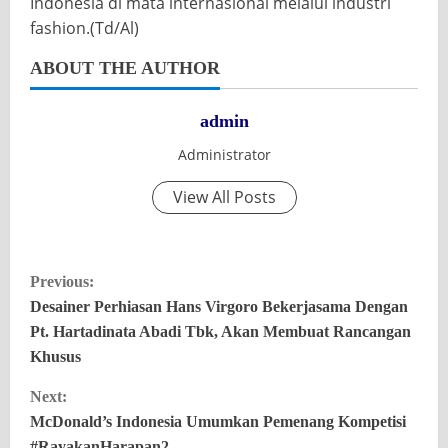
Indonesia di mata internasional melalui industri
fashion.(Td/Al)
ABOUT THE AUTHOR
admin
Administrator
View All Posts
C
Previous:
Desainer Perhiasan Hans Virgoro Bekerjasama Dengan
o
Pt. Hartadinata Abadi Tbk, Akan Membuat Rancangan
n
Khusus
t
Next:
McDonald’s Indonesia Umumkan Pemenang Kompetisi
i
#RayakanHarapan2