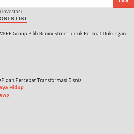
 Investasi
OSTS LIST
IVERE Group Pilih Rimini Street untuk Perkuat Dukungan
AP dan Percepat Transformasi Bisnis
aya Hidup
ews