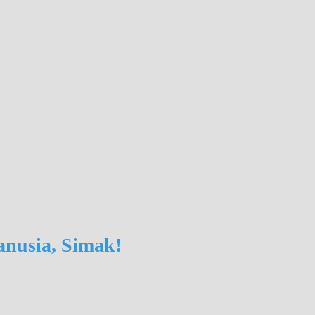
anusia, Simak!