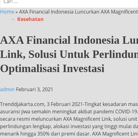
Home
»
AXA Financial Indonesia Luncurkan AXA Magnificent
Kesehatan
AXA Financial Indonesia L
Link, Solusi Untuk Perlind
Optimalisasi Investasi
admin
Februari 3, 2021
Trenddjakarta.com, 3 Februari 2021-Tingkat kesadaran ma
asuransi jiwa semakin meningkat akibat pandemi COVID-19.
secara resmi meluncurkan AXA Magnificent Link, solusi unit 
perlindungan lengkap, alokasi investasi yang tinggi mulai 
menarik hingga 350% dari premi dasar. AXA Magnificent Lin