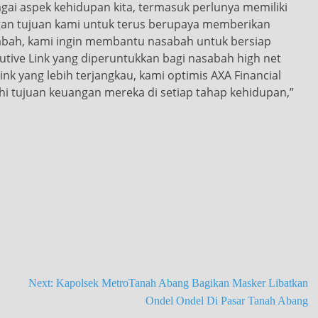
gai aspek kehidupan kita, termasuk perlunya memiliki
ngan tujuan kami untuk terus berupaya memberikan
sabah, kami ingin membantu nasabah untuk bersiap
tive Link yang diperuntukkan bagi nasabah high net
ink yang lebih terjangkau, kami optimis AXA Financial
tujuan keuangan mereka di setiap tahap kehidupan,”
Next:
Kapolsek MetroTanah Abang Bagikan Masker Libatkan
Ondel Ondel Di Pasar Tanah Abang