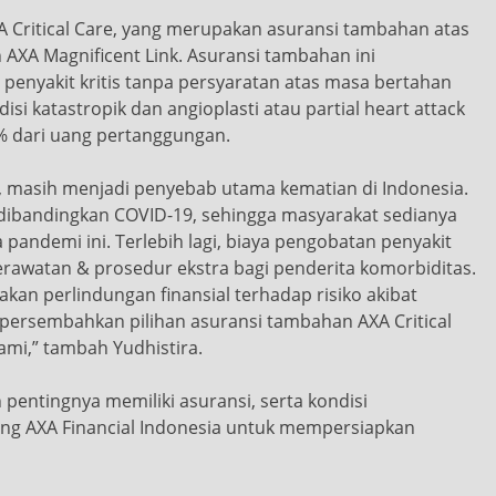
 Critical Care, yang merupakan asuransi tambahan atas
h AXA Magnificent Link. Asuransi tambahan ini
penyakit kritis tanpa persyaratan atas masa bertahan
si katastropik dan angioplasti atau partial heart attack
 dari uang pertanggungan.
nya, masih menjadi penyebab utama kematian di Indonesia.
i dibandingkan COVID-19, sehingga masyarakat sedianya
 pandemi ini. Terlebih lagi, biaya pengobatan penyakit
perawatan & prosedur ekstra bagi penderita komorbiditas.
an perlindungan finansial terhadap risiko akibat
mpersembahkan pilihan asuransi tambahan AXA Critical
ami,” tambah Yudhistira.
entingnya memiliki asuransi, serta kondisi
ong AXA Financial Indonesia untuk mempersiapkan