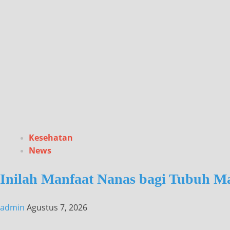
Kesehatan
News
Inilah Manfaat Nanas bagi Tubuh M
admin
Agustus 7, 2026