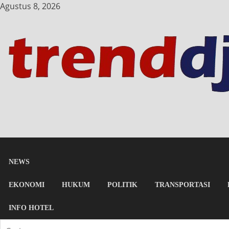
Agustus 8, 2026
NEWS
EKONOMI
HUKUM
POLITIK
TRANSPORTASI
INFO HOTEL