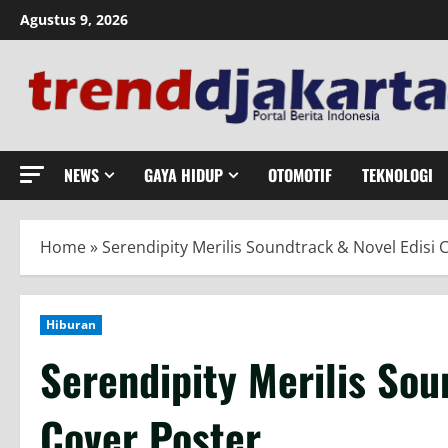
Skip
Agustus 9, 2026
to
content
NEWS
GAYA HIDUP
OTOMOTIF
TEKNOLOGI
Home
»
Serendipity Merilis Soundtrack & Novel Edisi 
Hiburan
Serendipity Merilis Sou
Cover Poster