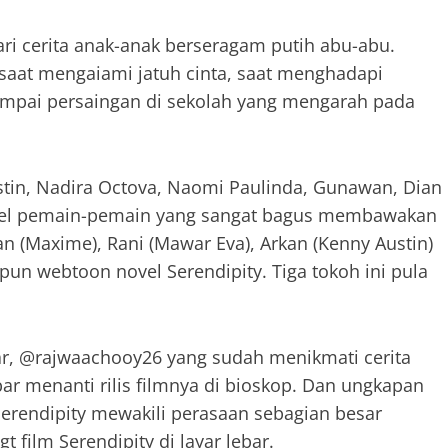
dari cerita anak-anak berseragam putih abu-abu.
saat mengaiami jatuh cinta, saat menghadapi
ampai persaingan di sekolah yang mengarah pada
tin, Nadira Octova, Naomi Paulinda, Gunawan, Dian
el pemain-pemain yang sangat bagus membawakan
n (Maxime), Rani (Mawar Eva), Arkan (Kenny Austin)
un webtoon novel Serendipity. Tiga tokoh ini pula
gar, @rajwaachooy26 yang sudah menikmati cerita
ar menanti rilis filmnya di bioskop. Dan ungkapan
erendipity mewakili perasaan sebagian besar
 film Serendipity di layar lebar.