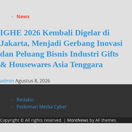
News
IGHE 2026 Kembali Digelar di
Jakarta, Menjadi Gerbang Inovasi
dan Peluang Bisnis Industri Gifts
& Housewares Asia Tenggara
admin
Agustus 8, 2026
Redaksi
Pedoman Media Cyber
Copyright © All rights reserved.
|
MoreNews
by AF themes.