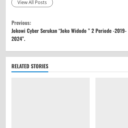
View All Posts
C
Previous:
Jokowi Cyber Serukan “Joko Widodo ” 2 Periode -2019-
o
2024”.
n
t
RELATED STORIES
i
n
u
e
R