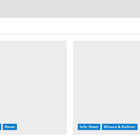
News
Info Hotel
Wisata & Kuliner