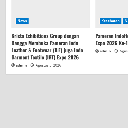
e
a
News
Kesehatan
N
d
Krista Exhibitions Group dengan
Pameran IndoHe
i
Bangga Membuka Pameran Indo
Expo 2026 Ke-
n
Leather & Footwear (ILF) juga Indo
admin
Agust
Garment Textile (IGT) Expo 2026
g
admin
Agustus 5, 2026