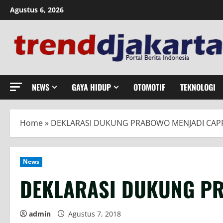
Skip
Agustus 6, 2026
to
content
NEWS
GAYA HIDUP
OTOMOTIF
TEKNOLOGI
Home
»
DEKLARASI DUKUNG PRABOWO MENJADI CAP
News
DEKLARASI DUKUNG P
admin
Agustus 7, 2018