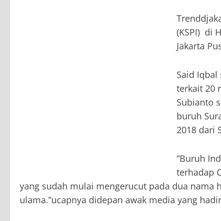
Trenddjaka
(KSPI) di 
Jakarta Pus
Said Iqbal
terkait 2
Subianto s
buruh Sura
2018 dari 
“Buruh In
terhadap 
yang sudah mulai mengerucut pada dua nama hasi
ulama.”ucapnya didepan awak media yang hadir 