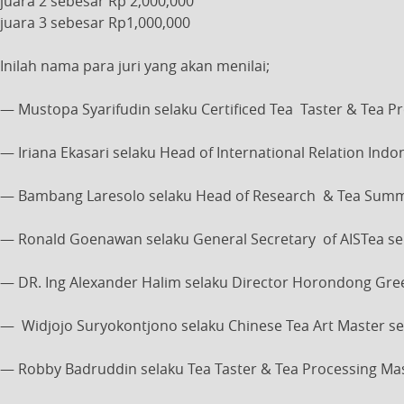
juara 2 sebesar Rp 2,000,000
juara 3 sebesar Rp1,000,000
Inilah nama para juri yang akan menilai;
— Mustopa Syarifudin selaku Certificed Tea Taster & Tea P
— Iriana Ekasari selaku Head of International Relation Indo
— Bambang Laresolo selaku Head of Research & Tea Summel
— Ronald Goenawan selaku General Secretary of AISTea seka
— DR. Ing Alexander Halim selaku Director Horondong Gr
— Widjojo Suryokontjono selaku Chinese Tea Art Master se
— Robby Badruddin selaku Tea Taster & Tea Processing Mas