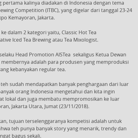
g pertama kalinya diadakan di Indonesia dengan tema
ewing Competition (ITBC), yang digelar dari tanggal 23-24
xpo Kemayoran, Jakarta.
 ke dalam 2 kategori yaitu, Classic Hot Tea
tive Iced Tea Brewing atau Tea Mixologist.
selaku Head Promotion AISTea sekaligus Ketua Dewan
ing membernya adalah para produsen yang memproduksi
yang kebanyakan regular tea.
 dan teh sudah mendapatkan banyak penghargaan dari luar
m banyak orang Indonesia mengetahui dan kita ingin
at lokal dan juga membatu mempromosikan ke luar
ran, Jakarta Utara, Jumat (23/11/2018).
kan, tujuan terselenggaranya kompetisi adalah untuk
wa teh punya banyak story yang menarik, trendy dan
ngat bagus sekali.