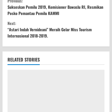
Previous:
o
Sukseskan Pemilu 2019, Komisioner Bawaslu RI, Resmikan
Posko Pemantau Pemilu KAMMI
n
Next:
t
“Astari Indah Vernideani” Meraih Gelar Miss Tourism
Internasional 2018-2019.
i
n
u
RELATED STORIES
e
R
e
a