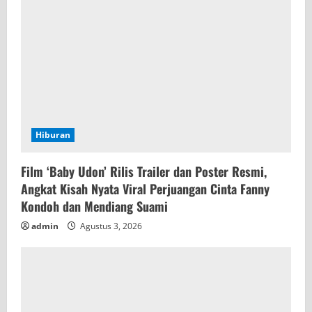
d
i
n
g
Hiburan
Film ‘Baby Udon’ Rilis Trailer dan Poster Resmi,
Angkat Kisah Nyata Viral Perjuangan Cinta Fanny
Kondoh dan Mendiang Suami
admin
Agustus 3, 2026