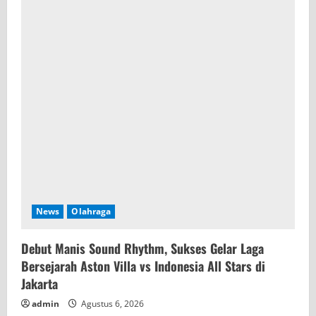
e
a
d
i
n
g
News
Olahraga
Debut Manis Sound Rhythm, Sukses Gelar Laga
Bersejarah Aston Villa vs Indonesia All Stars di
Jakarta
admin
Agustus 6, 2026