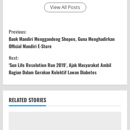
View All Posts
C
Previous:
o
Bank Mandiri Menggandeng Shopee, Guna Menghadirkan
Official Mandiri E-Store
n
Next:
t
‘Sun Life Resolution Run 2019’, Ajak Masyarakat Ambil
Bagian Dalam Gerakan Kolektif Lawan Diabetes
i
n
u
RELATED STORIES
e
R