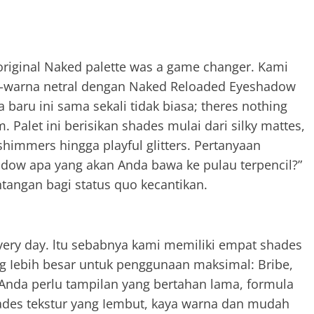
original Naked palette was a game changer. Kami
-warna netral dengan Naked Reloaded Eyeshadow
 baru ini sama sekali tidak biasa; theres nothing
. Palet ini berisikan shades mulai dari silky mattes,
shimmers hingga playful glitters. Pertanyaan
adow apa yang akan Anda bawa ke pulau terpencil?”
tangan bagi status quo kecantikan.
very day. ltu sebabnya kami memiliki empat shades
g Iebih besar untuk penggunaan maksimal: Bribe,
 Anda perlu tampilan yang bertahan lama, formula
des tekstur yang Iembut, kaya warna dan mudah