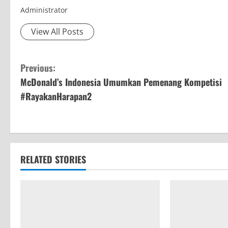
Administrator
View All Posts
C
Previous:
McDonald’s Indonesia Umumkan Pemenang Kompetisi
o
#RayakanHarapan2
n
t
i
RELATED STORIES
n
u
e