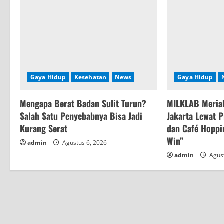
R
e
a
d
Gaya Hidup
Kesehatan
News
Gaya Hidup
i
Mengapa Berat Badan Sulit Turun?
MILKLAB Meriah
n
Salah Satu Penyebabnya Bisa Jadi
Jakarta Lewat 
Kurang Serat
dan Café Hoppin
g
Win”
admin
Agustus 6, 2026
admin
Agust