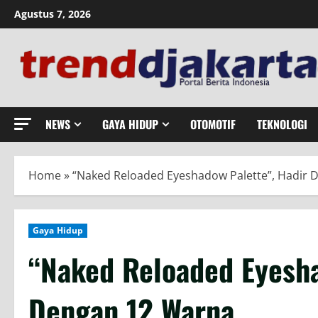
Skip
Agustus 7, 2026
to
content
NEWS
GAYA HIDUP
OTOMOTIF
TEKNOLOGI
Home
»
“Naked Reloaded Eyeshadow Palette”, Hadir
Gaya Hidup
“Naked Reloaded Eyesha
Dengan 12 Warna