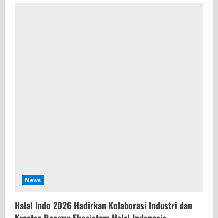
u
e
R
e
a
d
i
n
g
News
Halal Indo 2026 Hadirkan Kolaborasi Industri dan
Kreator Bangun Ekosistem Halal Indonesia