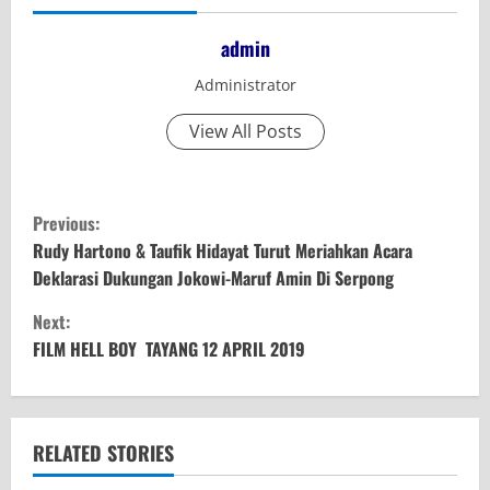
admin
Administrator
View All Posts
C
Previous:
o
Rudy Hartono & Taufik Hidayat Turut Meriahkan Acara
Deklarasi Dukungan Jokowi-Maruf Amin Di Serpong
n
Next:
t
FILM HELL BOY TAYANG 12 APRIL 2019
i
n
RELATED STORIES