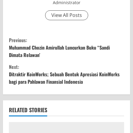
Administrator
View All Posts
C
Previous:
o
Muhammad Chozin Amirullah Luncurkan Buku “Sandi
Dimata Relawan’
n
Next:
t
Ditraktir KoinWorks; Sebuah Bentuk Apresiasi KoinWorks
bagi para Pahlawan Finansial Indonesia
i
n
u
RELATED STORIES
e