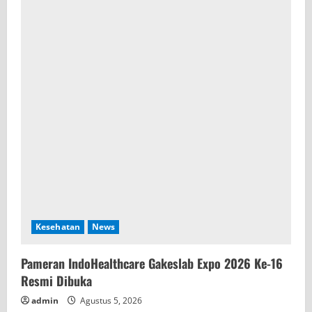
R
e
a
d
i
n
g
Kesehatan
News
Pameran IndoHealthcare Gakeslab Expo 2026 Ke-16
Resmi Dibuka
admin
Agustus 5, 2026