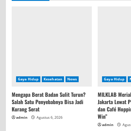
i
n
u
e
R
e
a
Gaya Hidup
Kesehatan
News
Gaya Hidup
d
Mengapa Berat Badan Sulit Turun?
MILKLAB Meriah
i
Salah Satu Penyebabnya Bisa Jadi
Jakarta Lewat 
n
Kurang Serat
dan Café Hoppin
Win”
admin
Agustus 6, 2026
g
admin
Agust