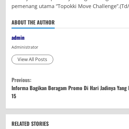
pemenang utama “Topokki Move Challenge”.(Td/
ABOUT THE AUTHOR
admin
Administrator
View All Posts
C
Previous:
Informa Bagikan Beragam Promo Di Hari Jadinya Yang 
o
15
n
t
RELATED STORIES