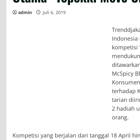
admin
Juli 6, 2019
Trenddjaka
Indonesia
kompetisi 
mendukung
ditawarkan
McSpicy Bl
Konsumen 
terhadap 
tarian dii
2 hadiah u
orang.
Kompetisi yang berjalan dari tanggal 18 April h