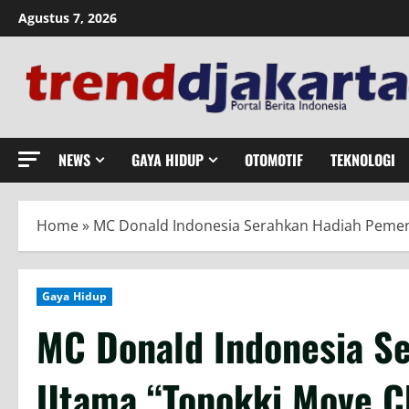
Skip
Agustus 7, 2026
to
content
NEWS
GAYA HIDUP
OTOMOTIF
TEKNOLOGI
Home
»
MC Donald Indonesia Serahkan Hadiah Pemen
Gaya Hidup
MC Donald Indonesia S
Utama “Topokki Move C