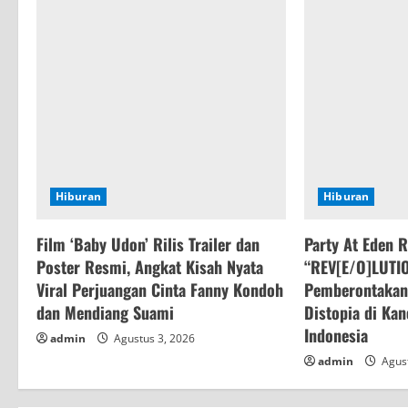
u
e
R
e
a
Hiburan
Hiburan
d
Film ‘Baby Udon’ Rilis Trailer dan
Party At Eden 
i
Poster Resmi, Angkat Kisah Nyata
“REV[E/O]LUTI
n
Viral Perjuangan Cinta Fanny Kondoh
Pemberontakan 
dan Mendiang Suami
Distopia di Ka
g
Indonesia
admin
Agustus 3, 2026
admin
Agust