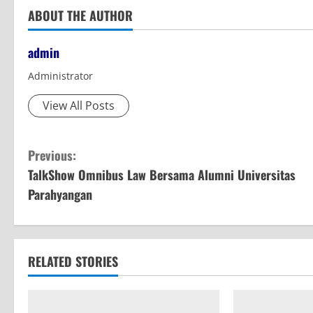
ABOUT THE AUTHOR
admin
Administrator
View All Posts
C
Previous:
TalkShow Omnibus Law Bersama Alumni Universitas
o
Parahyangan
n
t
RELATED STORIES
i
n