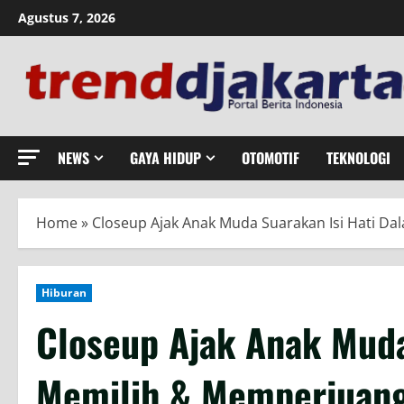
Skip
Agustus 7, 2026
to
content
NEWS
GAYA HIDUP
OTOMOTIF
TEKNOLOGI
Home
»
Closeup Ajak Anak Muda Suarakan Isi Hati 
Hiburan
Closeup Ajak Anak Muda
Memilih & Memperjuang