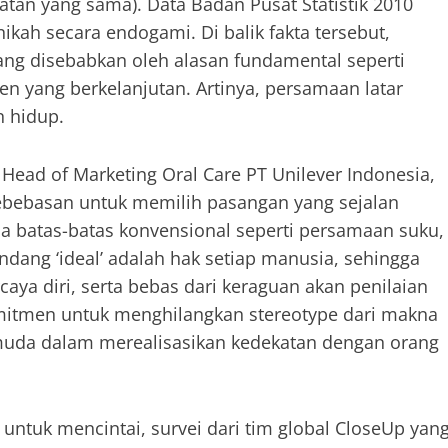
tan yang sama). Data Badan Pusat Statistik 2010
ah secara endogami. Di balik fakta tersebut,
ng disebabkan oleh alasan fundamental seperti
n yang berkelanjutan. Artinya, persamaan latar
 hidup.
 Head of Marketing Oral Care PT Unilever Indonesia,
ebebasan untuk memilih pasangan yang sejalan
 batas-batas konvensional seperti persamaan suku,
pandang ‘ideal’ adalah hak setiap manusia, sehingga
ya diri, serta bebas dari keraguan akan penilaian
komitmen untuk menghilangkan stereotype dari makna
muda dalam merealisasikan kedekatan dengan orang
ntuk mencintai, survei dari tim global CloseUp yan