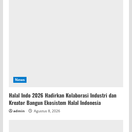
e
a
d
i
n
g
News
Halal Indo 2026 Hadirkan Kolaborasi Industri dan
Kreator Bangun Ekosistem Halal Indonesia
admin
Agustus 8, 2026