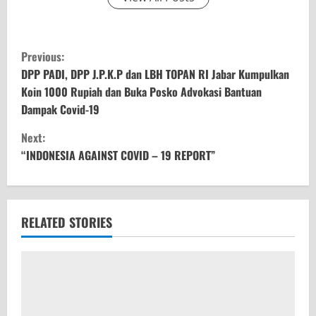
C
Previous:
o
DPP PADI, DPP J.P.K.P dan LBH TOPAN RI Jabar Kumpulkan
Koin 1000 Rupiah dan Buka Posko Advokasi Bantuan
n
Dampak Covid-19
t
Next:
“INDONESIA AGAINST COVID – 19 REPORT”
i
n
u
RELATED STORIES
e
R