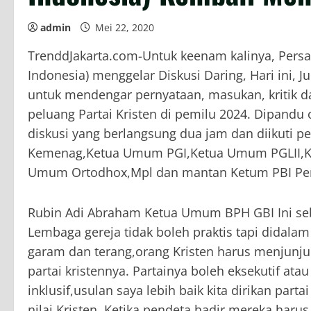
admin
Mei 22, 2020
TrenddJakarta.com-Untuk keenam kalinya, Per
Indonesia) menggelar Diskusi Daring, Hari ini, Ju
untuk mendengar pernyataan, masukan, kritik d
peluang Partai Kristen di pemilu 2024. Dipandu
diskusi yang berlangsung dua jam dan diikuti pe
Kemenag,Ketua Umum PGI,Ketua Umum PGLII,
Umum Ortodhox,Mpl dan mantan Ketum PBI Per
Rubin Adi Abraham Ketua Umum BPH GBI Ini sebu
Lembaga gereja tidak boleh praktis tapi didala
garam dan terang,orang Kristen harus menjunjung
partai kristennya. Partainya boleh eksekutif ata
inklusif,usulan saya lebih baik kita dirikan partai
nilai Kristen. Ketika pendeta hadir mereka haru