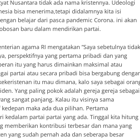
rakyat Nusantara tidak ada nama kristennya. Udeologi
esia bisa menerima,tetapi didalamnya kita isi
engan belajar dari pasca pandemic Corona. ini akan
obosan baru dalam mendirikan partai.
enterian agama RI mengatakan “Saya sebetulnya tida
aya, perspektifnya yang pertama pribadi dan yang
 peran itu yang harus dimainkan maksimal atau
agai partai atau secara pribadi bisa bergabung denga
 kekeristenan itu mau dimana, kalo saya sebagai oran
iden. Yang paling pokok adalah gereja gereja sebagai
ang sangat panjang. Kalau itu visinya sama
f kedepan maka ada dua pilihan. Pertama
i kedalam partai partai yang ada. Tinggal kita hitung
ng memberikan kontribusi terbesar dan mana yang
isten yang sudah pernah ada dan seberapa besar