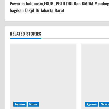
Pewarna Indonesia,FKUB, PGLII DKI Dan GMDM Membag
o
bagikan Takjil Di Jakarta Barat
n
t
RELATED STORIES
i
n
u
e
R
e
a
Agama
News
Agama
News