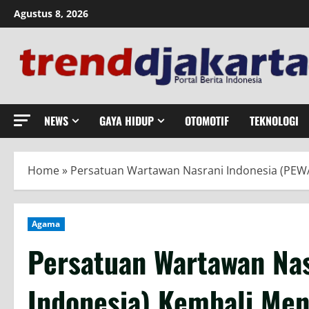
Skip
Agustus 8, 2026
to
content
NEWS
GAYA HIDUP
OTOMOTIF
TEKNOLOGI
Home
»
Persatuan Wartawan Nasrani Indonesia (PEWA
Agama
Persatuan Wartawan Na
Indonesia) Kembali Men