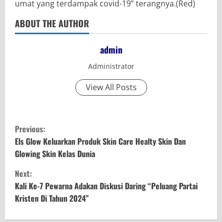
umat yang terdampak covid-19” terangnya.(Red)
ABOUT THE AUTHOR
admin
Administrator
View All Posts
C
Previous:
o
Els Glow Keluarkan Produk Skin Care Healty Skin Dan
Glowing Skin Kelas Dunia
n
Next:
t
Kali Ke-7 Pewarna Adakan Diskusi Daring “Peluang Partai
Kristen Di Tahun 2024”
i