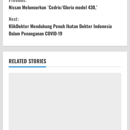
o
Nissan Meluncurkan `Cedric/Gloria model 430,’
Next:
n
KlikDokter Mendukung Penuh Ikatan Dokter Indonesia
t
Dalam Penanganan COVID-19
i
n
RELATED STORIES
u
e
R
e
a