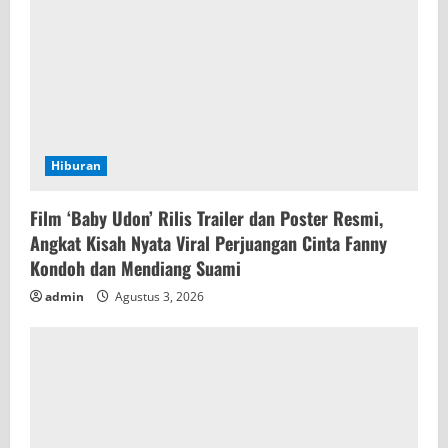
d
i
n
g
Hiburan
Film ‘Baby Udon’ Rilis Trailer dan Poster Resmi,
Angkat Kisah Nyata Viral Perjuangan Cinta Fanny
Kondoh dan Mendiang Suami
admin
Agustus 3, 2026