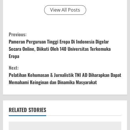
View All Posts
C
Previous:
o
Pameran Perguruan Tinggi Eropa Di Indonesia Digelar
Secara Online, Diikuti Oleh 140 Universitas Terkemuka
n
Eropa
t
Next:
Pelatihan Kehumasan & Jurnalistik TNI AD Diharapkan Dapat
i
Memahami Keinginan dan Dinamika Masyarakat
n
u
RELATED STORIES
e
R