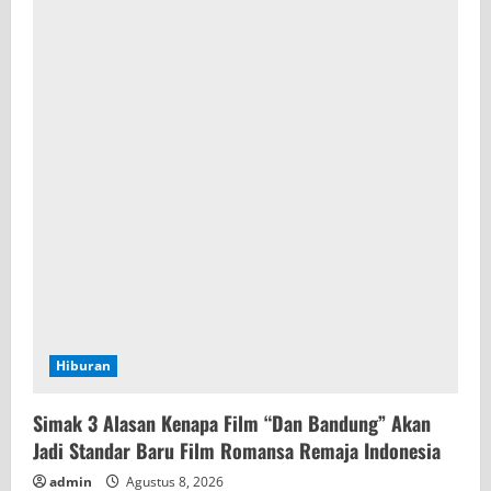
e
a
d
i
n
g
Hiburan
Simak 3 Alasan Kenapa Film “Dan Bandung” Akan
Jadi Standar Baru Film Romansa Remaja Indonesia
admin
Agustus 8, 2026