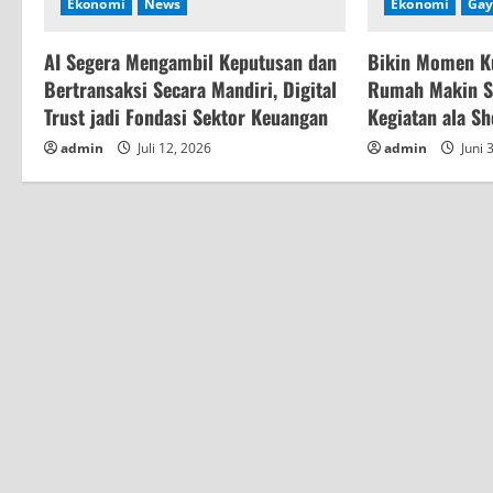
Ekonomi
News
Ekonomi
Gay
d
AI Segera Mengambil Keputusan dan
Bikin Momen K
i
Bertransaksi Secara Mandiri, Digital
Rumah Makin Se
n
Trust jadi Fondasi Sektor Keuangan
Kegiatan ala S
admin
Juli 12, 2026
admin
Juni 
g