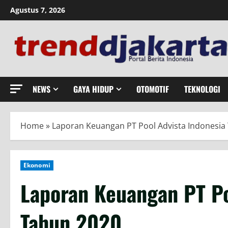
Skip
Agustus 7, 2026
to
content
NEWS
GAYA HIDUP
OTOMOTIF
TEKNOLOGI
Home
»
Laporan Keuangan PT Pool Advista Indonesia
Ekonomi
Laporan Keuangan PT Po
Tahun 2020