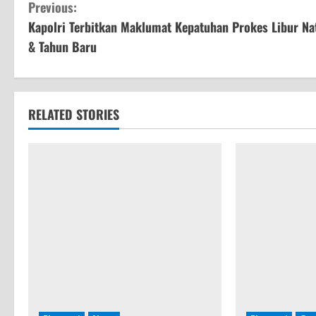
C
Previous:
Kapolri Terbitkan Maklumat Kepatuhan Prokes Libur Na
o
& Tahun Baru
n
t
RELATED STORIES
i
n
u
e
R
e
a