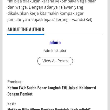
“Ini bisa dilakukan karena kekompakan tiga pilar
dan warga. Dengan adanya relawan yang
dikukuhkan kerja kita makin kompak agar
jumlahnya menjadi hijau,” terang Irwandi.(Rel)
ABOUT THE AUTHOR
admin
Administrator
View All Posts
C
Previous:
o
Ketum FWJ: Sudah Benar Langkah FWJ Jaksel Kolaborasi
Dengan Pemkot
n
Next:
Mothern Rilis Album Perdana Bertajuk “beforelight”