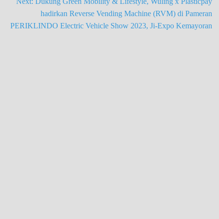
Next:
Dukung Green Mobility & Lifestyle, Wuling x Plasticpay
hadirkan Reverse Vending Machine (RVM) di Pameran
PERIKLINDO Electric Vehicle Show 2023, Ji-Expo Kemayoran