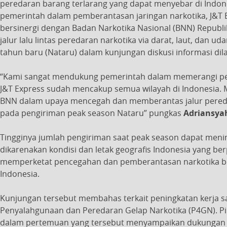
peredaran barang terlarang yang dapat menyebar di Indon
pemerintah dalam pemberantasan jaringan narkotika, J&T Ex
bersinergi dengan Badan Narkotika Nasional (BNN) Repub
jalur lalu lintas peredaran narkotika via darat, laut, dan
tahun baru (Nataru) dalam kunjungan diskusi informasi dil
“Kami sangat mendukung pemerintah dalam memerangi pe
J&T Express sudah mencakup semua wilayah di Indonesia. 
BNN dalam upaya mencegah dan memberantas jalur peredara
pada pengiriman peak season Nataru” pungkas
Adriansyah
Tingginya jumlah pengiriman saat peak season dapat menim
dikarenakan kondisi dan letak geografis Indonesia yang ber
memperketat pencegahan dan pemberantasan narkotika be
Indonesia.
Kunjungan tersebut membahas terkait peningkatan kerja 
Penyalahgunaan dan Peredaran Gelap Narkotika (P4GN). P
dalam pertemuan yang tersebut menyampaikan dukungan