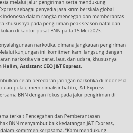
esia melalui jalur pengiriman serta mendukung
press sebagai penyedia jasa kirim berskala global
lik Indonesia dalam rangka mencegah dan memberantas
 udara khususnya pada pengiriman peak season natal dan
akukan di kantor pusat BNN pada 15 Mei 2023.
nyalahgunaan narkotika, dimana jangkauan pengiriman
Melalui kunjungan ini, komitmen kami langsung dengan
n narkotika via darat, laut, dan udara, khususnya
 Halim, Assistant CEO J&T Express.
bulkan celah peredaran jaringan narkotika di Indonesia
pulau-pulau, meminimalisir hal itu, J&T Express
rsama BNN dengan fokus pada jalur pengiriman di
sama terkait Pencegahan dan Pemberantasan
ihak BNN menyambut baik kedatangan J&T Express,
 dalam komitmen kerjasama. “Kami mendukung