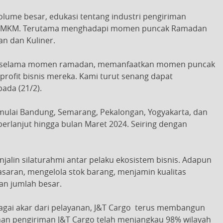
lume besar, edukasi tentang industri pengiriman
aku UMKM. Terutama menghadapi momen puncak Ramadan
an dan Kuliner.
is selama momen ramadan, memanfaatkan momen puncak
rofit bisnis mereka. Kami turut senang dapat
ada (21/2).
mulai Bandung, Semarang, Pekalongan, Yogyakarta, dan
 berlanjut hingga bulan Maret 2024. Seiring dengan
jalin silaturahmi antar pelaku ekosistem bisnis. Adapun
asaran, mengelola stok barang, menjamin kualitas
gan jumlah besar
.
bagai akar dari pelayanan, J&T Cargo terus membangun
anan pengiriman J&T Cargo telah menjangkau 98% wilayah