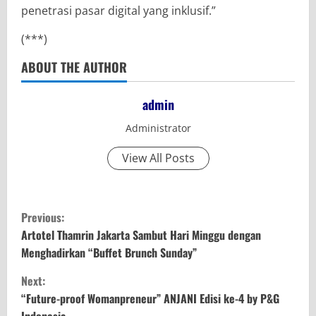
penetrasi pasar digital yang inklusif.”
(***)
ABOUT THE AUTHOR
admin
Administrator
View All Posts
C
Previous:
o
Artotel Thamrin Jakarta Sambut Hari Minggu dengan
Menghadirkan “Buffet Brunch Sunday”
n
Next:
t
“Future-proof Womanpreneur” ANJANI Edisi ke-4 by P&G
Indonesia