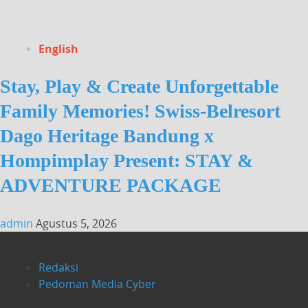
English
Stay, Play & Create Unforgettable
Family Memories! Swiss-Belresort
Dago Heritage Bandung x
Hompimplay Present: STAY &
ADVENTURE PACKAGE
admin
Agustus 5, 2026
Redaksi
Pedoman Media Cyber