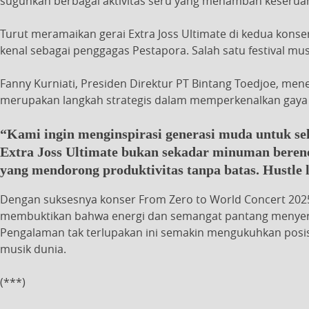
suguhkan berbagai aktivitas seru yang menambah keseruan
Turut meramaikan gerai Extra Joss Ultimate di kedua konser 
kenal sebagai penggagas Pestapora. Salah satu festival mus
Fanny Kurniati, Presiden Direktur PT Bintang Toedjoe, me
merupakan langkah strategis dalam memperkenalkan gaya h
“Kami ingin menginspirasi generasi muda untuk s
Extra Joss Ultimate bukan sekadar minuman berener
yang mendorong produktivitas tanpa batas. Hustle l
Dengan suksesnya konser From Zero to World Concert 2025 d
membuktikan bahwa energi dan semangat pantang menyera
Pengalaman tak terlupakan ini semakin mengukuhkan posisi
musik dunia.
(***)