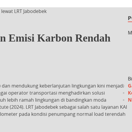
 lewat LRT Jabodebek
P
M
an Emisi Karbon Rendah
B
 dan mendukung keberlanjutan lingkungan kini menjadi
G
ebagai operator transportasi menghadirkan solusi
K
 jauh lebih ramah lingkungan di bandingkan moda
N
tute (2024). LRT Jabodebek sebagai salah satu layanan KAI
ilometer pada kondisi penumpang normal load terendah