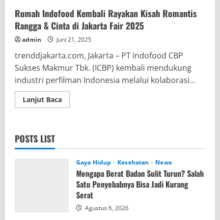
Ke-
79,
Rumah Indofood Kembali Rayakan Kisah Romantis
Para
Tokoh
Rangga & Cinta di Jakarta Fair 2025
Masyarakat
&
admin
Juni 21, 2025
Tokoh
Agama
trenddjakarta.com, Jakarta – PT Indofood CBP
Ucapkan
Selamat
Sukses Makmur Tbk. (ICBP) kembali mendukung
Ulang
Tahun
industri perfilman Indonesia melalui kolaborasi...
Serta
Berikan
Doa
Read
Lanjut Baca
yang
more
Terbaik
about
bagi
Rumah
Institusi
Indofood
Polri
Kembali
POSTS LIST
Rayakan
Kisah
Romantis
Rangga
Gaya Hidup
Kesehatan
News
&
Mengapa Berat Badan Sulit Turun? Salah
Cinta
di
Satu Penyebabnya Bisa Jadi Kurang
Jakarta
Serat
Fair
2025
Agustus 6, 2026