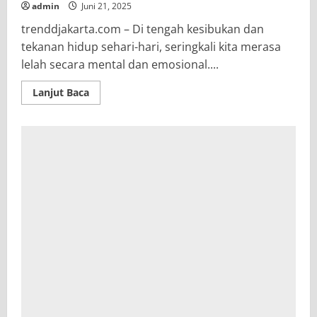
di
admin
Juni 21, 2025
Era
Media
trenddjakarta.com – Di tengah kesibukan dan
Sosial
tekanan hidup sehari-hari, seringkali kita merasa
lelah secara mental dan emosional....
Read
Lanjut Baca
more
about
“Journaling
Mindfulness”,
Cara
Ampuh
untuk
Temukan
Ketenangan
Bathin