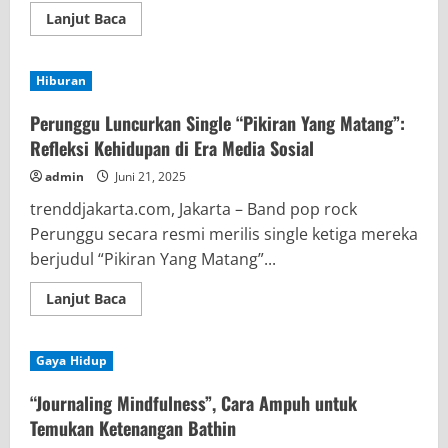
Read
Lanjut Baca
more
about
Volkswagen
Indonesia
Hiburan
Resmikan
City
Store
Perunggu Luncurkan Single “Pikiran Yang Matang”:
Pertama
di
Refleksi Kehidupan di Era Media Sosial
Indonesia
admin
Juni 21, 2025
trenddjakarta.com, Jakarta – Band pop rock
Perunggu secara resmi merilis single ketiga mereka
berjudul “Pikiran Yang Matang”...
Read
Lanjut Baca
more
about
Perunggu
Luncurkan
Gaya Hidup
Single
“Pikiran
Yang
“Journaling Mindfulness”, Cara Ampuh untuk
Matang”:
Refleksi
Temukan Ketenangan Bathin
Kehidupan