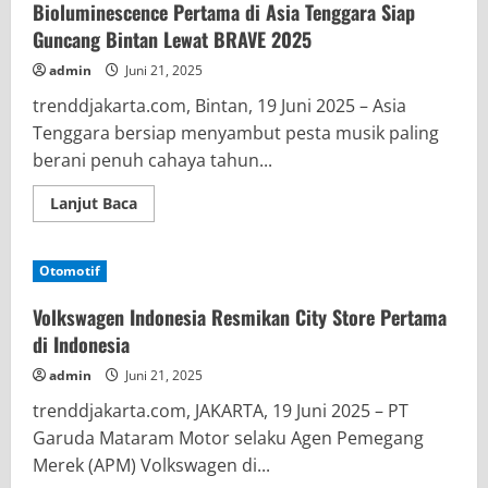
Bioluminescence Pertama di Asia Tenggara Siap
Guncang Bintan Lewat BRAVE 2025
admin
Juni 21, 2025
trenddjakarta.com, Bintan, 19 Juni 2025 – Asia
Tenggara bersiap menyambut pesta musik paling
berani penuh cahaya tahun...
Read
Lanjut Baca
more
about
Festival
Musik
Otomotif
Elektronik
Berkonsep
Bioluminescence
Volkswagen Indonesia Resmikan City Store Pertama
Pertama
di
di Indonesia
Asia
Tenggara
admin
Juni 21, 2025
Siap
Guncang
trenddjakarta.com, JAKARTA, 19 Juni 2025 – PT
Bintan
Lewat
Garuda Mataram Motor selaku Agen Pemegang
BRAVE
2025
Merek (APM) Volkswagen di...