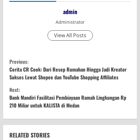
admin
Administrator
View All Posts
C
Previous:
o
Cerita CR Cook: Dari Resep Rumahan Hingga Jadi Kreator
Sukses Lewat Shopee dan YouTube Shopping Affiliates
n
Next:
t
Bank Mandiri Fasilitasi Pembiayaan Ramah Lingkungan Rp
210 Miliar untuk KALISTA di Medan
i
n
u
RELATED STORIES