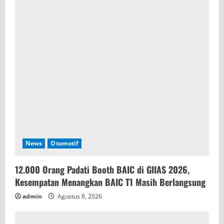
a
d
i
n
g
News
Otomotif
12.000 Orang Padati Booth BAIC di GIIAS 2026,
Kesempatan Menangkan BAIC T1 Masih Berlangsung
admin
Agustus 8, 2026