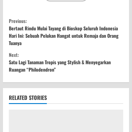
C
Previous:
o
Bertaut Rindu Mulai Tayang di Bioskop Seluruh Indonesia
Hari Ini: Sebuah Pelukan Hangat untuk Remaja dan Orang
n
Tuanya
t
Next:
Satu Lagi Tanaman Tropis yang Stylish & Menyegarkan
i
Ruangan “Philodendron”
n
u
RELATED STORIES
e
R
e