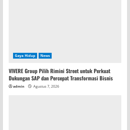
d
i
n
g
Gaya Hidup
News
VIVERE Group Pilih Rimini Street untuk Perkuat
Dukungan SAP dan Percepat Transformasi Bisnis
admin
Agustus 7, 2026