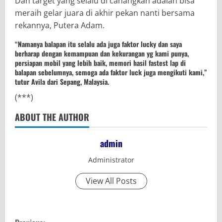
Dan target yang selalu di canangkan adalah bisa
meraih gelar juara di akhir pekan nanti bersama
rekannya, Putera Adam.
“Namanya balapan itu selalu ada juga faktor lucky dan saya
berharap dengan kemampuan dan kekurangan yg kami punya,
persiapan mobil yang lebih baik, memori hasil fastest lap di
balapan sebelumnya, semoga ada faktor luck juga mengikuti kami,”
tutur Avila dari Sepang, Malaysia.
(***)
ABOUT THE AUTHOR
admin
Administrator
View All Posts
C