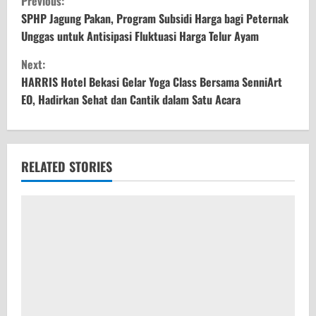
Previous:
o
SPHP Jagung Pakan, Program Subsidi Harga bagi Peternak
Unggas untuk Antisipasi Fluktuasi Harga Telur Ayam
n
Next:
t
HARRIS Hotel Bekasi Gelar Yoga Class Bersama SenniArt
EO, Hadirkan Sehat dan Cantik dalam Satu Acara
i
n
u
RELATED STORIES
e
R
e
a