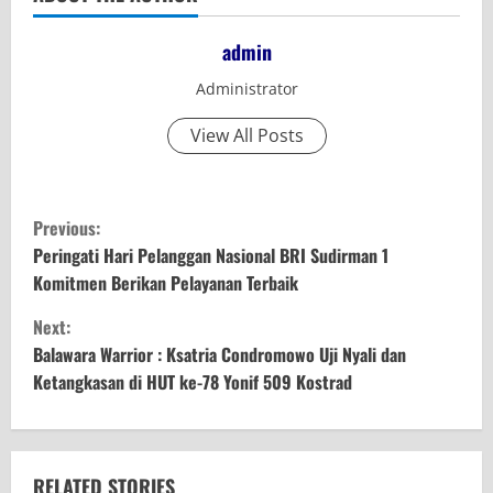
admin
Administrator
View All Posts
C
Previous:
o
Peringati Hari Pelanggan Nasional BRI Sudirman 1
Komitmen Berikan Pelayanan Terbaik
n
Next:
t
Balawara Warrior : Ksatria Condromowo Uji Nyali dan
Ketangkasan di HUT ke-78 Yonif 509 Kostrad
i
n
RELATED STORIES