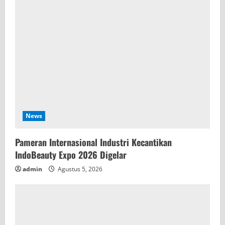
a
d
i
n
g
News
Pameran Internasional Industri Kecantikan
IndoBeauty Expo 2026 Digelar
admin
Agustus 5, 2026