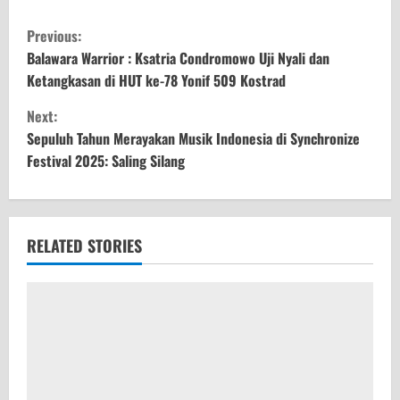
C
Previous:
o
Balawara Warrior : Ksatria Condromowo Uji Nyali dan
Ketangkasan di HUT ke-78 Yonif 509 Kostrad
n
Next:
t
Sepuluh Tahun Merayakan Musik Indonesia di Synchronize
Festival 2025: Saling Silang
i
n
u
RELATED STORIES
e
R
e