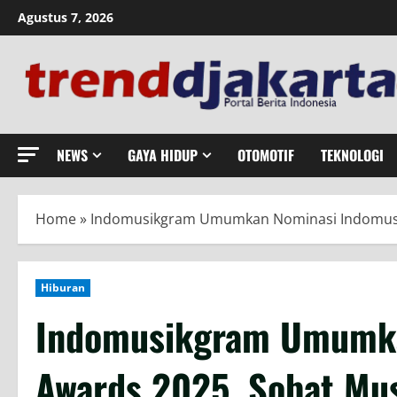
Skip
Agustus 7, 2026
to
content
NEWS
GAYA HIDUP
OTOMOTIF
TEKNOLOGI
Home
»
Indomusikgram Umumkan Nominasi Indomusik
Hiburan
Indomusikgram Umumka
Awards 2025, Sobat Mus