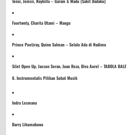
Tenxi, Jemsii, Naykilla – Garam & Madu (Sakit Dadaku)
Fourtwnty, Charita Utami – Mangu
Prince Poetiray, Quinn Salman – Selalu Ada di Nadimu
Silet Open Up, Jacson Seran, Juan Reza, Diva Aurel – TABOLA BALE
6. Instrumentalis Pilihan Sobat Musik
Indra Lesmana
Barry Likumahuwa