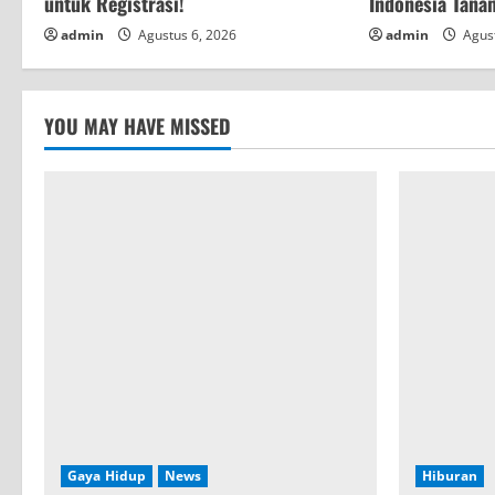
untuk Registrasi!
Indonesia Tan
g
admin
Agustus 6, 2026
admin
Agust
YOU MAY HAVE MISSED
Gaya Hidup
News
Hiburan