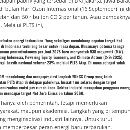
lapan pabrik yang tersebar di DKI Jakarta, Jawa Barat
 di bulan Hari Ozon Internasional (16 September) ini d
ih dari 50 ribu ton CO 2 per tahun. Atau dampakny
Melalui PLTS ini,
aatan energi terbarukan. Yang sekaligus mendukung capaian target Nol
 di Indonesia terbilang besar untuk masa depan. Khususnya potensi tenaga
 Namun pemanfaatannya per Juni 2025 baru menyentuh 538 megawatt (MW).
ng Indonesia, Powering Equity, Economy, and Climate Action (2/9/2025).
rgi bersih nasional sebesar 23% melalui PLTS Atap. Di mana sebagai salah
KESDM mendukung dan mengapresiasi langkah WINGS Group yang telah
 PLTS Atap di delapan pabriknya. Inisiatif ini selaras dengan target
enurunkan emisi gas rumah kaca. Sektor industri merupakan pengguna energ
alam mencapai target Net Zero Emission tahun 2060.
 hanya oleh pemerintah, tetapi memerlukan
asyarakat, maupun akademisi. Langkah yang di tempu
g menginspirasi industri lainnya. Untuk turut
 memperbesar peran energi baru terbarukan.