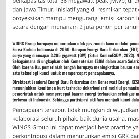
berkapasitas total 36 megawatt peak (MWp) di de
dan Jawa Timur. Inisiatif yang di resmikan tepat
proyeksikan mampu mengurangi emisi karbon leb
setara dengan menanam 2 juta pohon per tahun. 
WINGS Group berupaya menurunkan efek gas rumah kaca melalui pemanf
Emisi Karbon Indonesia di 2060. Harapan Energi Baru Terbarukan (EBT)
surya yang mencapai 3.295 gigawatt (GW) (Situs KemenESDM, 2023).
Sebagaimana di ungkapkan oleh Kementerian ESDM dalam acara Solarizi
Oleh karena itu, pemerintah tengah berupaya meningkatkan bauran ene
satu teknologi kunci untuk mempercepat pencapaiannya.
Direktorat Jenderal Energi Baru Terbarukan dan Konservasi Energi. 
menunjukkan komitmen kuat terhadap dekarbonisasi melalui pemanfaatan
pemerintah untuk mempercepat bauran energi terbarukan sekaligus m
terbesar di Indonesia. Sehingga partisipasi aktifnya menjadi kunci d
Pencapaian tersebut tidak mungkin di wujudkan
kolaborasi seluruh pihak, baik dunia usaha, m
WINGS Group ini dapat menjadi best practice yan
berkontribusi dalam menurunkan emisi GRK dan