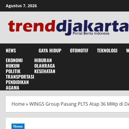
Skip
Agustus 7, 2026
to
content
NEWS
GAYA HIDUP
OTOMOTIF
TEKNOLOGI
W
EKONOMI
HIBURAN
HUKUM
OLAHRAGA
POLITIK
KESEHATAN
TRANSPORTASI
PENDIDIKAN
AGAMA
Home
»
WINGS Group Pasang PLTS Atap 36 MWp di Del
News