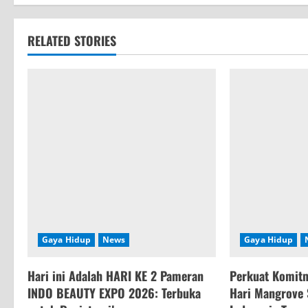
t
i
RELATED STORIES
n
u
e
R
e
a
d
Gaya Hidup
News
Gaya Hidup
i
Hari ini Adalah HARI KE 2 Pameran
Perkuat Komitm
n
INDO BEAUTY EXPO 2026: Terbuka
Hari Mangrove 