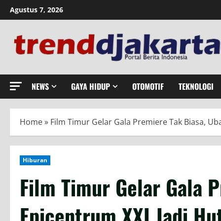
Skip
Agustus 7, 2026
to
content
NEWS
GAYA HIDUP
OTOMOTIF
TEKNOLOGI
Home
»
Film Timur Gelar Gala Premiere Tak Biasa, Ub
Hiburan
Film Timur Gelar Gala 
Epicentrum XXI Jadi Hu