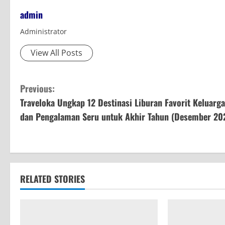
admin
Administrator
View All Posts
C
Previous:
Traveloka Ungkap 12 Destinasi Liburan Favorit Keluarga
o
dan Pengalaman Seru untuk Akhir Tahun (Desember 20
n
t
i
RELATED STORIES
n
u