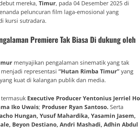
 debut mereka,
Timur
, pada 04 Desember 2025 di
 penanda peluncuran film laga-emosional yang
 di kursi sutradara.
engalaman Premiere Tak Biasa Di dukung oleh
imur
menyajikan pengalaman sinematik yang tak
p menjadi representasi
“Hutan Rimba Timur”
yang
ng kuat di kalangan publik dan media.
i, termasuk
Executive Producer Yentonius Jerriel Ho
tama Iko Uwais
;
Produser Ryan Santoso.
Serta
acho Hungan, Yusuf Mahardika, Yasamin Jasem,
sale, Beyon Destiano, Andri Mashadi, Adhin Abdul