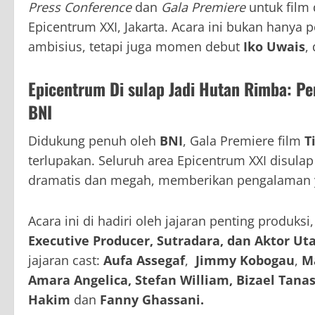
Press Conference
dan
Gala Premiere
untuk film
Epicentrum XXI, Jakarta. Acara ini bukan hanya
ambisius, tetapi juga momen debut
Iko Uwais
,
Epicentrum Di sulap Jadi Hutan Rimba: P
BNI
Didukung penuh oleh
BNI
, Gala Premiere film
T
terlupakan. Seluruh area Epicentrum XXI disula
dramatis dan megah, memberikan pengalaman ya
Acara ini di hadiri oleh jajaran penting produks
Executive Producer, Sutradara, dan Aktor U
jajaran cast:
Aufa Assegaf
,
Jimmy Kobogau
,
M
Amara Angelica, Stefan William, Bizael Tana
Hakim
dan
Fanny Ghassani.