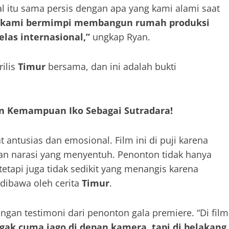
al itu sama persis dengan apa yang kami alami saat
un kami bermimpi membangun rumah produksi
las internasional,”
ungkap Ryan.
rilis
Timur
bersama, dan ini adalah bukti
an Kemampuan Iko Sebagai Sutradara!
antusias dan emosional. Film ini di puji karena
gan narasi yang menyentuh. Penonton tidak hanya
tetapi juga tidak sedikit yang menangis karena
dibawa oleh cerita
Timur
.
engan testimoni dari penonton gala premiere. “Di film
gak cuma jago di depan kamera, tapi di belakang