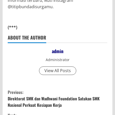
informasi terbaru, ikuti Instagram
@titipbundadisurgamu.
(***)
ABOUT THE AUTHOR
admin
Administrator
View All Posts
C
Previous:
o
Direktorat SMK dan Wadhwani Foundation Satukan SMK
Nasional Perkuat Kesiapan Kerja
n