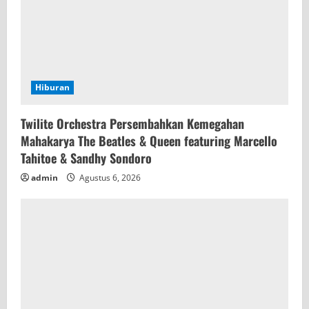
n
g
Hiburan
Twilite Orchestra Persembahkan Kemegahan
Mahakarya The Beatles & Queen featuring Marcello
Tahitoe & Sandhy Sondoro
admin
Agustus 6, 2026