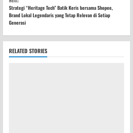
Next:
t
Strategi “Heritage Tech” Batik Keris bersama Shopee,
Brand Lokal Legendaris yang Tetap Relevan di Setiap
i
Generasi
n
u
RELATED STORIES
e
R
e
a
d
i