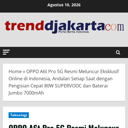
Skip
Agustus 10, 2026
to
content
Home
»
OPPO A6t Pro 5G Resmi Meluncur Eksklusif
Online di Indonesia, Andalan Setiap Saat dengan
Pengisian Cepat 80W SUPERVOOC dan Baterai
Jumbo 7000mAh
Teknologi
OPPO A6t Pro 5G Resmi Meluncur