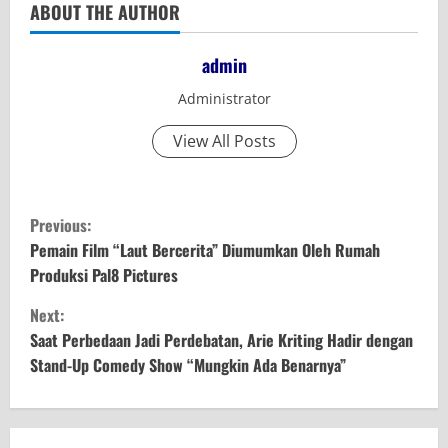
ABOUT THE AUTHOR
admin
Administrator
View All Posts
C
Previous:
o
Pemain Film “Laut Bercerita” Diumumkan Oleh Rumah
Produksi Pal8 Pictures
n
Next:
t
Saat Perbedaan Jadi Perdebatan, Arie Kriting Hadir dengan
Stand-Up Comedy Show “Mungkin Ada Benarnya”
i
n