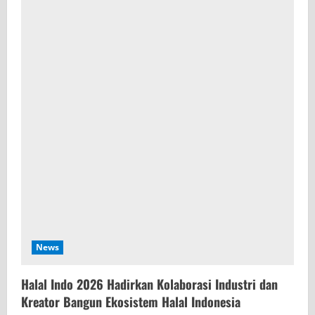
R
e
a
d
i
n
g
News
Halal Indo 2026 Hadirkan Kolaborasi Industri dan
Kreator Bangun Ekosistem Halal Indonesia