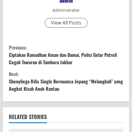
admin
Administrator
View All Posts
C
Previous:
o
Ciptakan Ramadhan Aman dan Damai, Polisi Gelar Patroli
Cegah Tawuran di Tambora Jakbar
n
Next:
t
Shenyliega Rilis Single Bernuansa Jepang “Melangkah” yang
Angkat Kisah Anak Rantau
i
n
u
RELATED STORIES
e