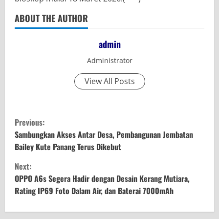
ABOUT THE AUTHOR
admin
Administrator
View All Posts
C
Previous:
o
Sambungkan Akses Antar Desa, Pembangunan Jembatan
Bailey Kute Panang Terus Dikebut
n
Next:
t
OPPO A6s Segera Hadir dengan Desain Kerang Mutiara,
Rating IP69 Foto Dalam Air, dan Baterai 7000mAh
i