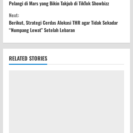
Pelangi di Mars yang Bikin Takjub di TikTok Showbizz
n
Next:
t
Berikut, Strategi Cerdas Alokasi THR agar Tidak Sekadar
“Numpang Lewat” Setelah Lebaran
i
n
u
RELATED STORIES
e
R
e
a
d