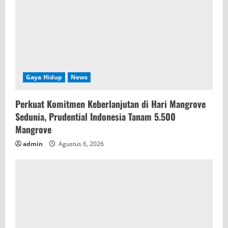
i
n
g
Gaya Hidup
News
Perkuat Komitmen Keberlanjutan di Hari Mangrove
Sedunia, Prudential Indonesia Tanam 5.500
Mangrove
admin
Agustus 6, 2026