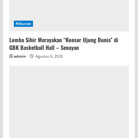
Hiburan
Lomba Sihir Merayakan “Konser Ujung Dunia” di
GBK Basketball Hall – Senayan
admin
Agustus 6, 2026