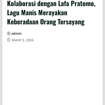
Kolaborasi dengan Lafa Pratomo,
Lagu Manis Merayakan
Keberadaan Orang Tersayang
admin
Maret 5, 2026