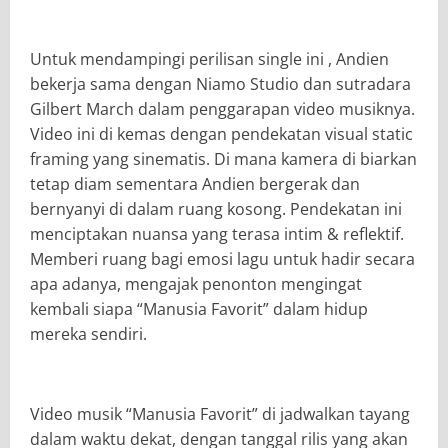
Untuk mendampingi perilisan single ini
, Andien
bekerja sama dengan
Niamo Studio
dan sutradara
Gilbert March
dalam penggarapan video musiknya.
Video ini di kemas dengan pendekatan visual static
framing yang sinematis. Di mana kamera di biarkan
tetap diam sementara Andien bergerak dan
bernyanyi di dalam ruang kosong. Pendekatan ini
menciptakan nuansa yang terasa intim & reflektif.
Memberi ruang bagi emosi lagu untuk hadir secara
apa adanya, mengajak penonton mengingat
kembali siapa “Manusia Favorit” dalam hidup
mereka sendiri.
Video musik
“Manusia Favorit”
di jadwalkan tayang
dalam waktu dekat, dengan tanggal rilis yang akan