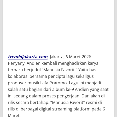
trenddjakarta.com
,
Jakarta, 6 Maret 2026 –
Penyanyi Andien kembali menghadirkan karya
terbaru berjudul
“Manusia Favorit.” Yaitu
hasil
kolaborasi bersama pencipta lagu sekaligus
produser musik Lafa Pratomo. Lagu ini menjadi
salah satu bagian dari album ke-9 Andien yang saat
ini sedang dalam proses pengerjaan. Dan akan di
rilis secara bertahap.
“Manusia Favorit” resmi di
rilis di berbagai digital streaming platform pada 6
Maret.