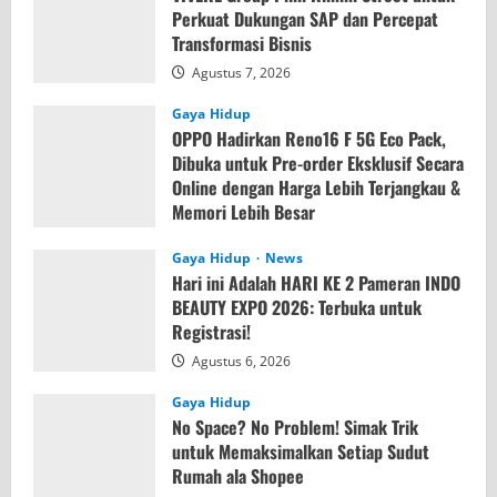
Perkuat Dukungan SAP dan Percepat
Transformasi Bisnis
Agustus 7, 2026
Gaya Hidup
OPPO Hadirkan Reno16 F 5G Eco Pack,
Dibuka untuk Pre-order Eksklusif Secara
Online dengan Harga Lebih Terjangkau &
Memori Lebih Besar
Agustus 7, 2026
Gaya Hidup
News
Hari ini Adalah HARI KE 2 Pameran INDO
BEAUTY EXPO 2026: Terbuka untuk
Registrasi!
Agustus 6, 2026
Gaya Hidup
No Space? No Problem! Simak Trik
untuk Memaksimalkan Setiap Sudut
Rumah ala Shopee