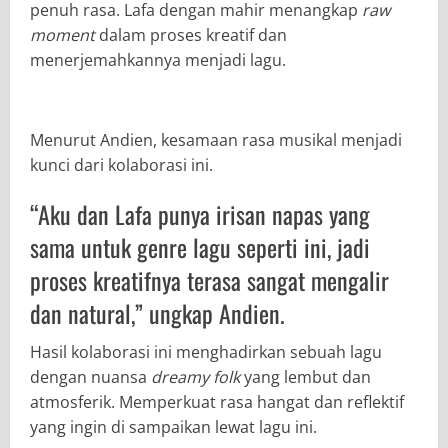
penuh rasa. Lafa dengan mahir menangkap
raw
moment
dalam proses kreatif dan
menerjemahkannya menjadi lagu.
Menurut Andien, kesamaan rasa musikal menjadi
kunci dari kolaborasi ini.
“Aku dan Lafa punya irisan napas yang
sama untuk genre lagu seperti ini, jadi
proses kreatifnya terasa sangat mengalir
dan natural,” ungkap Andien.
Hasil kolaborasi ini menghadirkan sebuah lagu
dengan nuansa
dreamy folk
yang lembut dan
atmosferik. Memperkuat rasa hangat dan reflektif
yang ingin di sampaikan lewat lagu ini.