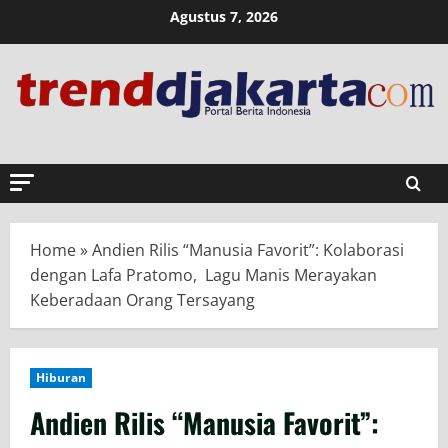
Skip
Agustus 7, 2026
to
content
Home
»
Andien Rilis “Manusia Favorit”: Kolaborasi
dengan Lafa Pratomo, Lagu Manis Merayakan
Keberadaan Orang Tersayang
Hiburan
Andien Rilis “Manusia Favorit”: