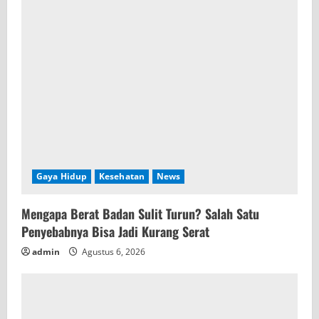
d
i
n
g
Gaya Hidup
Kesehatan
News
Mengapa Berat Badan Sulit Turun? Salah Satu
Penyebabnya Bisa Jadi Kurang Serat
admin
Agustus 6, 2026