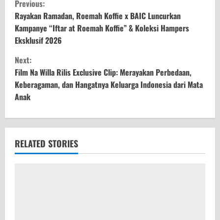
Previous:
o
Rayakan Ramadan, Roemah Koffie x BAIC Luncurkan
Kampanye “Iftar at Roemah Koffie” & Koleksi Hampers
n
Eksklusif 2026
t
Next:
Film Na Willa Rilis Exclusive Clip: Merayakan Perbedaan,
i
Keberagaman, dan Hangatnya Keluarga Indonesia dari Mata
Anak
n
u
e
RELATED STORIES
R
e
a