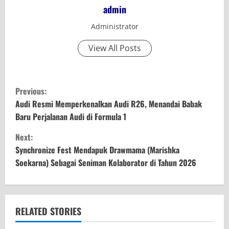
admin
Administrator
View All Posts
C
Previous:
o
Audi Resmi Memperkenalkan Audi R26, Menandai Babak
Baru Perjalanan Audi di Formula 1
n
Next:
t
Synchronize Fest Mendapuk Drawmama (Marishka
Soekarna) Sebagai Seniman Kolaborator di Tahun 2026
i
n
u
RELATED STORIES