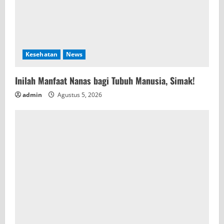
n
g
Kesehatan
News
Inilah Manfaat Nanas bagi Tubuh Manusia, Simak!
admin
Agustus 5, 2026