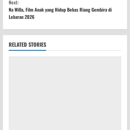
Next:
t
Na Willa, Film Anak yang Hidup Bebas Riang Gembira di
Lebaran 2026
i
n
u
RELATED STORIES
e
R
e
a
d
i