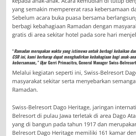
kepada anak-anak. Acara kemudian di tutup de
yang semakin mempererat rasa kebersamaan dan 
Sebelum acara buka puasa bersama berlangsung,
berbagi kebahagiaan Ramadan dengan masyarakat 
gratis di area sekitar hotel pada sore hari men
“
Ramadan merupakan waktu yang istimewa untuk berbagi kebaikan dan 
CSR ini, kami berharap dapat menghadirkan kebahagiaan bagi anak-ana
kebersamaan,.” U
jar Gerri Primacitra, General Manager Swiss-Belresor
Melalui kegiatan seperti ini, Swiss-Belresort 
masyarakat sekitar serta menyebarkan semangat
Ramadan.
Swiss-Belresort Dago Heritage, jaringan internat
Belresort di pulau Jawa terletak di area Dago A
yang di bangun pada tahun 1917 dan merupakan s
Belresort Dago Heritage memiliki 161 kamar deng