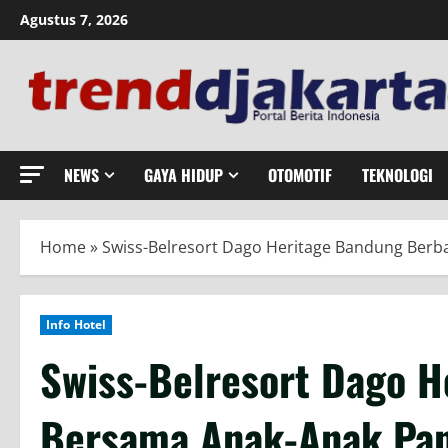
Skip
Agustus 7, 2026
to
content
NEWS
GAYA HIDUP
OTOMOTIF
TEKNOLOGI
Home
»
Swiss-Belresort Dago Heritage Bandung Berb
Info Hotel
Swiss-Belresort Dago H
Bersama Anak-Anak Pan