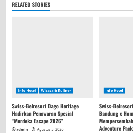
RELATED STORIES
i
n
u
e
R
e
a
Info Hotel
Wisata & Kuliner
Info Hotel
d
Swiss-Belresort Dago Heritage
Swiss-Belresor
i
Hadirkan Penawaran Spesial
Bandung x Hom
n
“Merdeka Escape 2026”
Mempersembahk
Adventure Pac
admin
Agustus 5, 2026