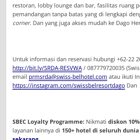
restoran, lobby lounge dan bar, fasilitas ruan
pemandangan tanpa batas yang di lengkapi denga
corner.
Dan yang juga akses mudah ke Dago Heri
Untuk informasi dan reservasi hubungi +62-22 
http://bit.ly/SRDA-RESVWA
/ 087779720035 (Swis
email
prmsrda@swiss-belhotel.com
atau ikuti I
https://instagram.com/swissbelresortdago
Dan 
SBEC Loyalty Programme:
Nikmati
diskon 10
layanan lainnya di
150+ hotel di seluruh dunia
sekarang
.