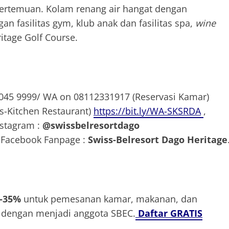
g pertemuan. Kolam renang air hangat dengan
n fasilitas gym, klub anak dan fasilitas spa,
wine
tage Golf Course.
2045 9999/ WA on 08112331917 (Reservasi Kamar)
s-Kitchen Restaurant)
https://bit.ly/WA-SKSRDA
,
nstagram :
@swissbelresortdago
Facebook Fanpage :
Swiss-Belresort Dago Heritage
%-35%
untuk pemesanan kamar, makanan, dan
dengan menjadi anggota SBEC.
Daftar GRATIS