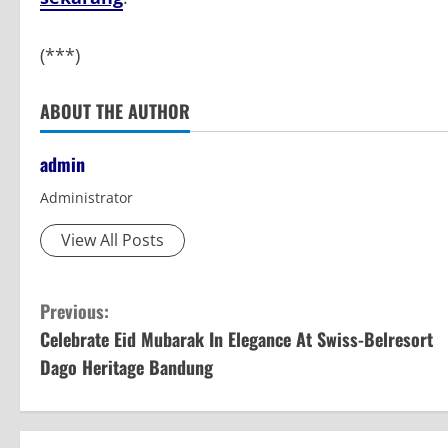
(***)
ABOUT THE AUTHOR
admin
Administrator
View All Posts
C
Previous:
Celebrate Eid Mubarak In Elegance At Swiss-Belresort
o
Dago Heritage Bandung
n
t