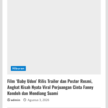
e
a
d
i
n
g
Hiburan
Film ‘Baby Udon’ Rilis Trailer dan Poster Resmi,
Angkat Kisah Nyata Viral Perjuangan Cinta Fanny
Kondoh dan Mendiang Suami
admin
Agustus 3, 2026