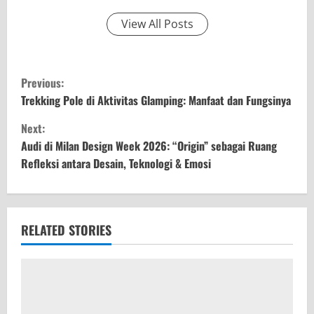
View All Posts
C
Previous:
o
Trekking Pole di Aktivitas Glamping: Manfaat dan Fungsinya
Next:
n
Audi di Milan Design Week 2026: “Origin” sebagai Ruang
t
Refleksi antara Desain, Teknologi & Emosi
i
n
RELATED STORIES
u
e
R