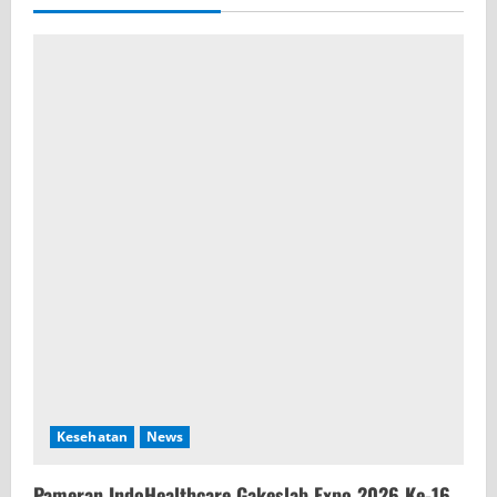
Kesehatan
News
Pameran IndoHealthcare Gakeslab Expo 2026 Ke-16