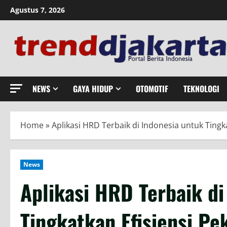
Skip
Agustus 7, 2026
to
content
NEWS
GAYA HIDUP
OTOMOTIF
TEKNOLOGI
Home
»
Aplikasi HRD Terbaik di Indonesia untuk Tingk
News
Aplikasi HRD Terbaik di
Tingkatkan Efisiensi P