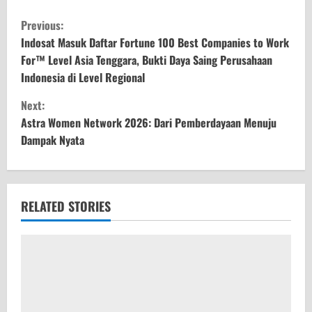
C
Previous:
o
Indosat Masuk Daftar Fortune 100 Best Companies to Work
For™ Level Asia Tenggara, Bukti Daya Saing Perusahaan
n
Indonesia di Level Regional
t
Next:
Astra Women Network 2026: Dari Pemberdayaan Menuju
i
Dampak Nyata
n
u
RELATED STORIES
e
R
e