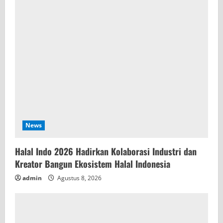
a
d
i
n
g
News
Halal Indo 2026 Hadirkan Kolaborasi Industri dan
Kreator Bangun Ekosistem Halal Indonesia
admin
Agustus 8, 2026