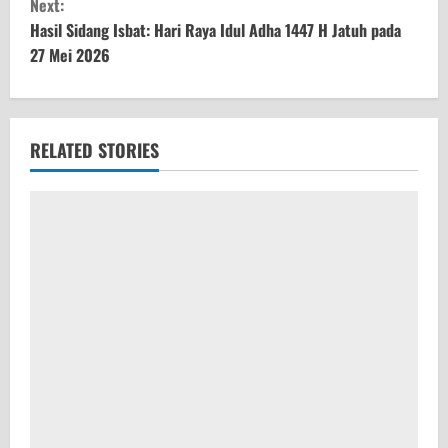
Next:
t
Hasil Sidang Isbat: Hari Raya Idul Adha 1447 H Jatuh pada
27 Mei 2026
i
n
u
RELATED STORIES
e
R
e
a
d
i