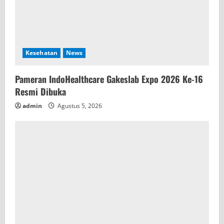
n
g
Kesehatan
News
Pameran IndoHealthcare Gakeslab Expo 2026 Ke-16
Resmi Dibuka
admin
Agustus 5, 2026