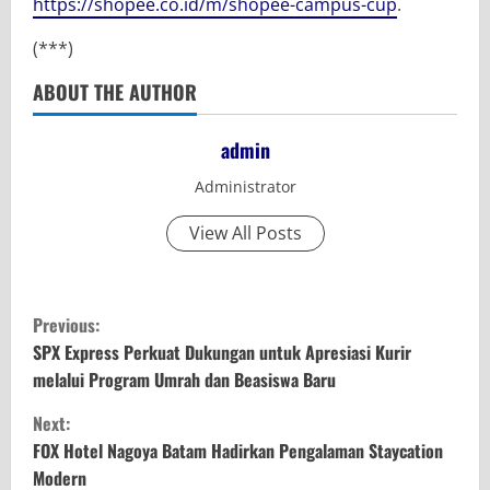
https://shopee.co.id/m/shopee-campus-cup
.
(***)
ABOUT THE AUTHOR
admin
Administrator
View All Posts
C
Previous:
o
SPX Express Perkuat Dukungan untuk Apresiasi Kurir
melalui Program Umrah dan Beasiswa Baru
n
Next:
t
FOX Hotel Nagoya Batam Hadirkan Pengalaman Staycation
Modern